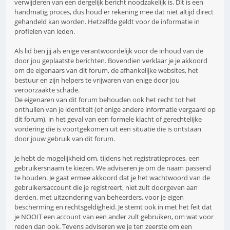
verwijderen van een dergelijk bericht noodzakelijk is. Dit is een
handmatig proces, dus houd er rekening mee dat niet altijd direct
gehandeld kan worden. Hetzelfde geldt voor de informatie in
profielen van leden.
Als lid ben jij als enige verantwoordelijk voor de inhoud van de
door jou geplaatste berichten. Bovendien verklaar je je akkoord
om de eigenaars van dit forum, de afhankelijke websites, het
bestuur en zijn helpers te vrijwaren van enige door jou
veroorzaakte schade.
De eigenaren van dit forum behouden ook het recht tot het
onthullen van je identiteit (of enige andere informatie vergaard op
dit forum), in het geval van een formele klacht of gerechtelijke
vordering die is voortgekomen uit een situatie die is ontstaan
door jouw gebruik van dit forum.
Je hebt de mogelijkheid om, tijdens het registratieproces, een
gebruikersnaam te kiezen. We adviseren je om de naam passend
te houden. Je gaat ermee akkoord dat je het wachtwoord van de
gebruikersaccount die je registreert, niet zult doorgeven aan
derden, met uitzondering van beheerders, voor je eigen
bescherming en rechtsgeldigheid. Je stemt ook in met het feit dat
je NOOIT een account van een ander zult gebruiken, om wat voor
reden dan ook. Tevens adviseren we je ten zeerste om een