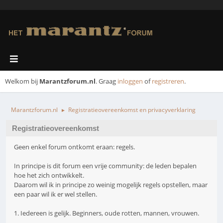
Welkom bij
Marantzforum.nl
. Graag
inloggen
of
registreren
.
Marantzforum.nl
Registratieovereenkomst en privacyverklaring
►
Registratieovereenkomst
Geen enkel forum ontkomt eraan: regels.
In principe is dit forum een vrije community: de leden bepalen
hoe het zich ontwikkelt.
Daarom wil ik in principe zo weinig mogelijk regels opstellen, maar
een paar wil ik er wel stellen.
1. Iedereen is gelijk. Beginners, oude rotten, mannen, vrouwen.