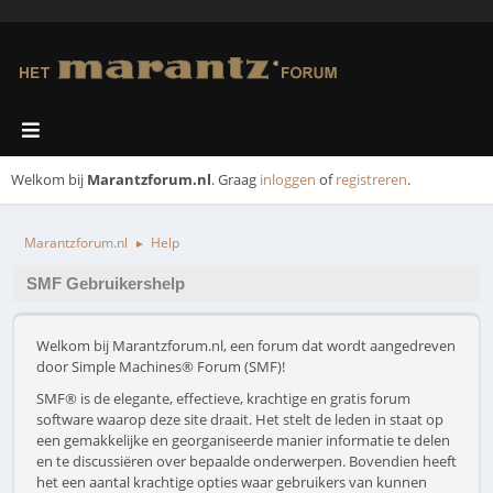
Welkom bij
Marantzforum.nl
. Graag
inloggen
of
registreren
.
Marantzforum.nl
Help
►
SMF Gebruikershelp
Welkom bij Marantzforum.nl, een forum dat wordt aangedreven
door Simple Machines® Forum (SMF)!
SMF® is de elegante, effectieve, krachtige en gratis forum
software waarop deze site draait. Het stelt de leden in staat op
een gemakkelijke en georganiseerde manier informatie te delen
en te discussiëren over bepaalde onderwerpen. Bovendien heeft
het een aantal krachtige opties waar gebruikers van kunnen