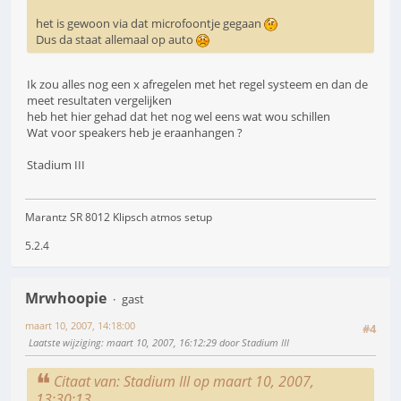
het is gewoon via dat microfoontje gegaan
Dus da staat allemaal op auto
Ik zou alles nog een x afregelen met het regel systeem en dan de
meet resultaten vergelijken
heb het hier gehad dat het nog wel eens wat wou schillen
Wat voor speakers heb je eraanhangen ?
Stadium III
Marantz SR 8012 Klipsch atmos setup
5.2.4
Mrwhoopie
gast
maart 10, 2007, 14:18:00
#4
Laatste wijziging
: maart 10, 2007, 16:12:29 door Stadium III
Citaat van: Stadium III op maart 10, 2007,
13:30:13