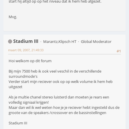
start hij altijd op op het niveau dat ik hem heb afgezet.
Mvg.
Stadium III
Marantz,Klipsch HT
Global Moderator
maart 09, 2007, 21:49:33
#1
Hoi welkom op dit forum
Bij mijn 7500 heb ik ook veel veschil in de verschillende
surroundmode's
Verder start mijn reciever ook op op welk volume ik hem heb
uitgezet
Als je multie chanel stereo luisterd dan moeten je rears een
volledig signiaal krijgen!
Maar dan wil ik wel weten hoe je je reciever hebt ingesteld dus de
groote van de speakers /crossover en de bassinstellingen
Stadium III