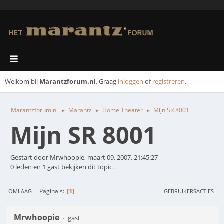
Welkom bij
Marantzforum.nl
. Graag
inloggen
of
registreren
.
Marantzforum.nl
Marantz
Home Theater
Mijn SR 8001
►
►
►
Mijn SR 8001
Gestart door Mrwhoopie, maart 09, 2007, 21:45:27
0 leden en 1 gast bekijken dit topic.
1
Pagina's
OMLAAG
GEBRUIKERSACTIES
Mrwhoopie
gast