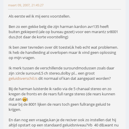
maart 09, 2007, 21:45:27
Als eerste wil ik mij eens voorstellen.
Ben zo een gekke belg die zijn harman kardon avr135 heeft
buiten gekieperd (ale op bureau gezet) voor een marantz sr8001
dus.(tot daar de korte voorstelling)
Ik ben zeer tevreden over dit toestel,ik heb echt wat problemen.
Ik heb de handleiding al overlopen maar ik vind geen oplossing
op mijn vragen.
Ik merk tussen de verschillende suroundmodussen zoals daar
zijn :circle suround,5 ch stereo,dolby pl... een groot
geluidsverschil.Is
dit normaal of kan dat aangepast worden?
Bij de harman luisterde ik radio via de 5 chanaal stereo en zo
kregen de fronts en de rears full range stereo (de rears kunnen
dat aan
)
maar bij de 8001 lijken de rears toch geen fullrange geluid te
krijgen.
En dan nog een vraagje,kan je de reciver ook zo instellen dat hij
altijd opstart op een standaard geluidsniveau?Vb 40 dB,want nu