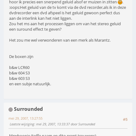
hoor ik precies een snerpend geluid alsof er muizen in zitten
.
:oops:Het geluid van de tv komt via de dvd recorder,als ik in deze
dvdrecorder een dvd afspeel is het geluid gewoon perfect dus
aan de interlink kan het niet liggen.
Zou het ms aan het processen liggen om van het stereo geluid
een suround effect te geven?
Het zou me wel verwonderen van een merk als Marantz.
De boxen zijn
b&w LCR60
b&w 604 S3
b&w 603 S3
en een subje natuurlijk.
Surrounded
mei 29, 2007, 13:27:55
#5
Laatste wijziging
: mei 29, 2007, 13:33:37 door Surrounded
Mrwhoopie (toffe naam en dito prent trouwens),