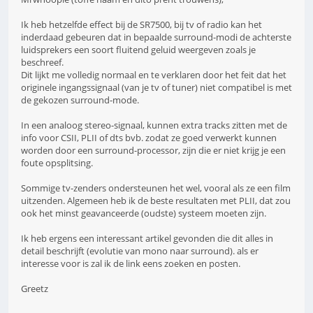
Ik heb hetzelfde effect bij de SR7500, bij tv of radio kan het
inderdaad gebeuren dat in bepaalde surround-modi de achterste
luidsprekers een soort fluitend geluid weergeven zoals je
beschreef.
Dit lijkt me volledig normaal en te verklaren door het feit dat het
originele ingangssignaal (van je tv of tuner) niet compatibel is met
de gekozen surround-mode.
In een analoog stereo-signaal, kunnen extra tracks zitten met de
info voor CSII, PLII of dts bvb. zodat ze goed verwerkt kunnen
worden door een surround-processor, zijn die er niet krijg je een
foute opsplitsing.
Sommige tv-zenders ondersteunen het wel, vooral als ze een film
uitzenden. Algemeen heb ik de beste resultaten met PLII, dat zou
ook het minst geavanceerde (oudste) systeem moeten zijn.
Ik heb ergens een interessant artikel gevonden die dit alles in
detail beschrijft (evolutie van mono naar surround). als er
interesse voor is zal ik de link eens zoeken en posten.
Greetz