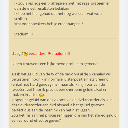
Ik zou alles nog een x afregelen met het regel systeem en
dan de meet resultaten bekijken
Ik heb het hier gehad dat het nog wel eens wat wou
schillen
Wat voor speakers heb je eraanhangen ?
Stadium III
U zegt?
veranderd @ stadium III
Ik heb trouwens een bijkomend probleem gemerkt.
Als ik het geluid van de tv of de radio via al de 5 kanalen wil
beluisteren hoor ik in normale luisterpositie niets vreemd
(enkel niet hard genoeg ms) maar als ik mijn oor aan de
tweeters zet hoor ik precies een snerpend geluid alsof er
muizen in zitten
.
:oops:Het geluid van de tv komt via de dvd recorder,als ik in
deze dvdrecorder een dvd afspeel is het geluid gewoon
perfect dus aan de interlink kan het niet liggen.
Zou het ms aan het processen liggen om van het stereo geluid
een suround effect te geven?