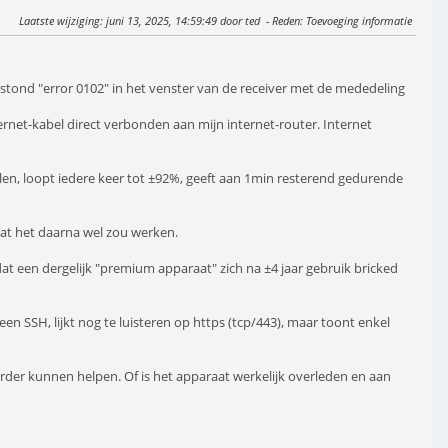
Laatste wijziging
: juni 13, 2025, 14:59:49 door ted
Reden
: Toevoeging informatie
stond "error 0102" in het venster van de receiver met de mededeling
ernet-kabel direct verbonden aan mijn internet-router. Internet
falen, loopt iedere keer tot ±92%, geeft aan 1min resterend gedurende
at het daarna wel zou werken.
dat een dergelijk "premium apparaat" zich na ±4 jaar gebruik bricked
een SSH, lijkt nog te luisteren op https (tcp/443), maar toont enkel
 verder kunnen helpen. Of is het apparaat werkelijk overleden en aan