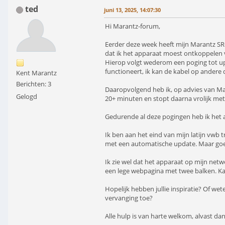
ted
juni 13, 2025, 14:07:30
Hi Marantz-forum,
Eerder deze week heeft mijn Marantz SR
dat ik het apparaat moest ontkoppelen
Hierop volgt wederom een poging tot upda
functioneert, ik kan de kabel op andere
Kent Marantz
Berichten: 3
Daaropvolgend heb ik, op advies van Ma
Gelogd
20+ minuten en stopt daarna vrolijk met
Gedurende al deze pogingen heb ik het 
Ik ben aan het eind van mijn latijn vwb 
met een automatische update. Maar goed
Ik zie wel dat het apparaat op mijn netwe
een lege webpagina met twee balken. Kan 
Hopelijk hebben jullie inspiratie? Of wet
vervanging toe?
Alle hulp is van harte welkom, alvast d