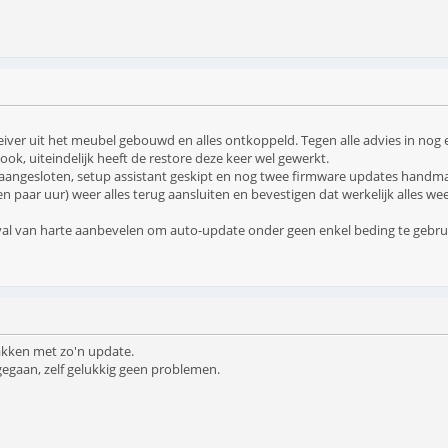
eiver uit het meubel gebouwd en alles ontkoppeld. Tegen alle advies in nog 
ook, uiteindelijk heeft de restore deze keer wel gewerkt.
aangesloten, setup assistant geskipt en nog twee firmware updates handmatig
paar uur) weer alles terug aansluiten en bevestigen dat werkelijk alles wee
val van harte aanbevelen om auto-update onder geen enkel beding te gebrui
akken met zo'n update.
gegaan, zelf gelukkig geen problemen.