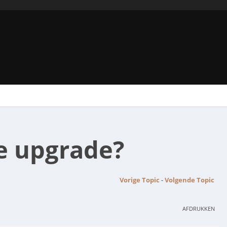
e upgrade?
Vorige Topic
-
Volgende Topic
AFDRUKKEN