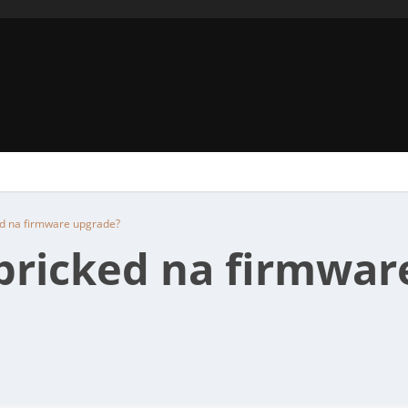
ed na firmware upgrade?
bricked na firmwar