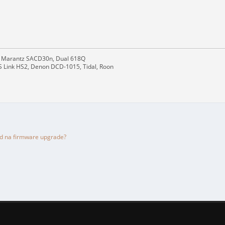
 Marantz SACD30n, Dual 618Q
S Link HS2, Denon DCD-1015, Tidal, Roon
ed na firmware upgrade?