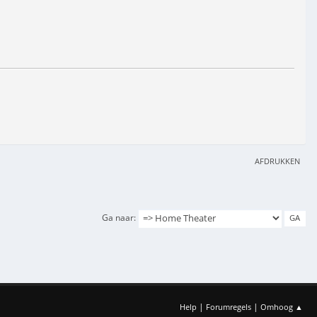
AFDRUKKEN
Ga naar
|
|
Help
Forumregels
Omhoog ▲