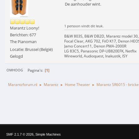
De aanhouder wint.
1 persoon vindt dit leuk.
Marantz Loony!
Berichten: 677
B&W 803S, B&W DB2D, Marantz model 30,
Focal Clear, AKG 702, FiiO K17, Denon HEO
The Pianoman
Jamo Concert11, Denon PMA-2000R
Locatie: Brussel (België)
LG 83C5, Panasonic DP-UB820EFK, Netflix
Gelogd
Wireworld, Audioquest, Inakustik, ISY
1
Pagina's
OMHOOG
Marantzforum.nl
Marantz
Home Theater
Marantz SR6015 - brick
►
►
►
,
SMF 2.1.7 © 2026
Simple Machines