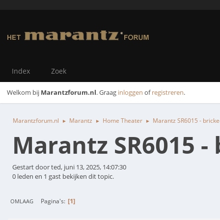
Index
Zoek
Welkom bij
Marantzforum.nl
. Graag
inloggen
of
registreren
.
Marantzforum.nl
Marantz
Home Theater
Marantz SR6015 - brick
►
►
►
Marantz SR6015 - 
Gestart door ted, juni 13, 2025, 14:07:30
0 leden en 1 gast bekijken dit topic.
1
Pagina's
OMLAAG