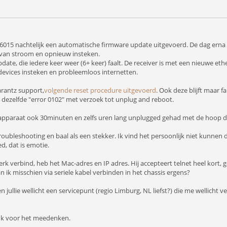
6015 nachtelijk een automatische firmware update uitgevoerd. De dag erna 
 van stroom en opnieuw insteken.
te, die iedere keer weer (6+ keer) faalt. De receiver is met een nieuwe eth
 devices insteken en probleemloos internetten.
rantz support,
volgende reset procedure uitgevoerd
. Ook deze blijft maar 
 dezelfde "error 0102" met verzoek tot unplug and reboot.
apparaat ook 30minuten en zelfs uren lang unplugged gehad met de hoop d
troubleshooting en baal als een stekker. Ik vind het persoonlijk niet kunnen 
, dat is emotie.
rk verbind, heb het Mac-adres en IP adres. Hij accepteert telnet heel kort, g
ik misschien via seriele kabel verbinden in het chassis ergens?
en jullie wellicht een servicepunt (regio Limburg, NL liefst?) die me wellicht
ank voor het meedenken.