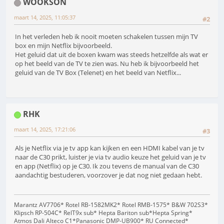
WOOKSON
maart 14, 2025, 11:05:37
#2
In het verleden heb ik nooit moeten schakelen tussen mijn TV
box en mijn Netflix bijvoorbeeld.
Het geluid dat uit de boxen kwam was steeds hetzelfde als wat er
op het beeld van de TV te zien was. Nu heb ik bijvoorbeeld het
geluid van de TV Box (Telenet) en het beeld van Netflix...
RHK
maart 14, 2025, 17:21:06
#3
Als je Netflix via je tv app kan kijken en een HDMI kabel van je tv
naar de C30 prikt, luister je via tv audio keuze het geluid van je tv
en app (Netflix) op je C30. Ik zou tevens de manual van de C30
aandachtig bestuderen, voorzover je dat nog niet gedaan hebt.
Marantz AV7706* Rotel RB-1582MK2* Rotel RMB-1575* B&W 702S3*
Klipsch RP-504C* RelT9x sub* Hepta Bariton sub*Hepta Spring*
Atmos Dali Alteco C1*Panasonic DMP-UB900* RU Connected*