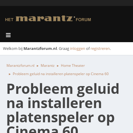
Welkom bij
Marantzforum.nl
. Graag
inloggen
of
registreren
.
Marantzforum.nl
Marantz
Home Theater
►
►
Probleem geluid na installeren platenspeler op Cinema 60
►
Probleem geluid
na installeren
platenspeler op
Cinema 60