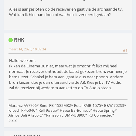
Alles is aangesloten op de receiver en gaat via de arc naar de tv.
Wat kan ik hier aan doen of wat heb ik verkeerd gedaan?
RHK
maart 14, 2025, 10:39:34
#1
Hallo, welkom.
Ik ken de Cinema 30 niet, maar wat je omschrijft lijkt mij heel
normaal. Je receiver onthoudt de laatst gekozen bron, wanneer je
hem uitzet. Schakel je hem aan, gaat ie dus naar phono. Andere
bron kiezen doe je dan uiteraard via de AB. Kies je bv. TV Audio,
zal de receiver bij wederom aanzetten op TV Audio staan.
Marantz AV7706* Rotel RB-1582MK2* Rotel RMB-1575* B&W 702S3*
Klipsch RP-504C* RelT9x sub* Hepta Bariton sub*Hepta Spring*
Atmos Dali Alteco C1*Panasonic DMP-UB900* RU Connected*
5.2.2