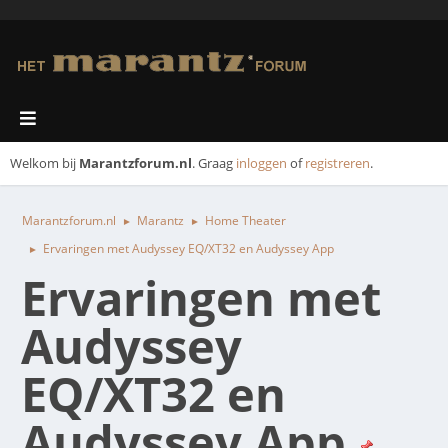
Welkom bij
Marantzforum.nl
. Graag
inloggen
of
registreren
.
Marantzforum.nl
Marantz
Home Theater
►
►
Ervaringen met Audyssey EQ/XT32 en Audyssey App
►
Ervaringen met
Audyssey
EQ/XT32 en
Audyssey App