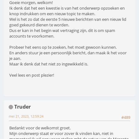
Goeie morgen, welkom!
Ik denk dat het een kwestie is van het onderwerp opzoeken en
knop indrukken om een nieuw topic te maken.
Wel is het zo dat de eerste 5 nieuwe berichten van een nieuw lid
goed gekeurd dienen te worden.
Dus er kan in het begin wat vertraging zijn, dit is om spam
accounts te voorkomen.
Probeer het eens op te zoeken, het moet gewoon kunnen.
En anders stuur je een persoonlijk bericht, dan maak ik het voor
je aan.
Maar ik denk dat het niet zo ingewikkeld is.
Veel lees en post plezier!
Truder
mei 21, 2023, 12:59:24
#489
Bedankt voor de welkomst groet.
Mijn onderwerp staat er voor zover ik vinden kan, niet in
momenteel.Ik wil een vraag stellen mbt de setup van de Marantz