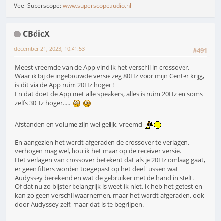
Veel Superscope:
www.superscopeaudio.nl
CBdicX
december 21, 2023, 10:41:53
#491
Meest vreemde van de App vind ik het verschil in crossover.
Waar ik bij de ingebouwde versie zeg 80Hz voor mijn Center krijg,
is dit via de App ruim 20Hz hoger !
En dat doet de App met alle speakers, alles is ruim 20Hz en soms
zelfs 30Hz hoger.....
Afstanden en volume zijn wel gelijk, vreemd
En aangezien het wordt afgeraden de crossover te verlagen,
verhogen mag wel, hou ik het maar op de receiver versie.
Het verlagen van crossover betekent dat als je 20Hz omlaag gaat,
er geen filters worden toegepast op het deel tussen wat
Audyssey berekend en wat de gebruiker met de hand in stelt.
Of dat nu zo bijster belangrijk is weet ik niet, ik heb het getest en
kan zo geen verschil waarnemen, maar het wordt afgeraden, ook
door Audyssey zelf, maar dat is te begrijpen.