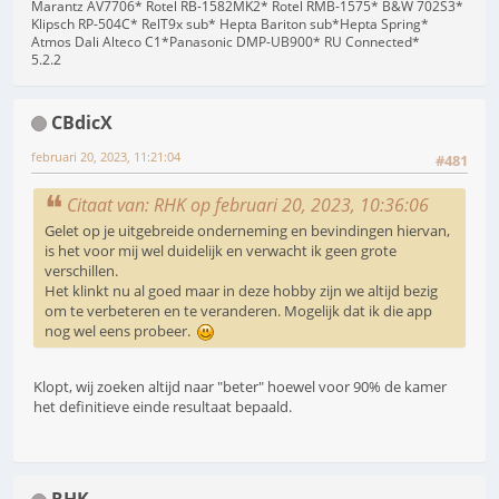
Marantz AV7706* Rotel RB-1582MK2* Rotel RMB-1575* B&W 702S3*
Klipsch RP-504C* RelT9x sub* Hepta Bariton sub*Hepta Spring*
Atmos Dali Alteco C1*Panasonic DMP-UB900* RU Connected*
5.2.2
CBdicX
februari 20, 2023, 11:21:04
#481
Citaat van: RHK op februari 20, 2023, 10:36:06
Gelet op je uitgebreide onderneming en bevindingen hiervan,
is het voor mij wel duidelijk en verwacht ik geen grote
verschillen.
Het klinkt nu al goed maar in deze hobby zijn we altijd bezig
om te verbeteren en te veranderen. Mogelijk dat ik die app
nog wel eens probeer.
Klopt, wij zoeken altijd naar "beter" hoewel voor 90% de kamer
het definitieve einde resultaat bepaald.