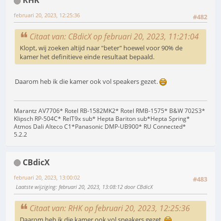
RHK
februari 20, 2023, 12:25:36
#482
Citaat van: CBdicX op februari 20, 2023, 11:21:04
Klopt, wij zoeken altijd naar "beter" hoewel voor 90% de
kamer het definitieve einde resultaat bepaald.
Daarom heb ik die kamer ook vol speakers gezet.
Marantz AV7706* Rotel RB-1582MK2* Rotel RMB-1575* B&W 702S3*
Klipsch RP-504C* RelT9x sub* Hepta Bariton sub*Hepta Spring*
Atmos Dali Alteco C1*Panasonic DMP-UB900* RU Connected*
5.2.2
CBdicX
februari 20, 2023, 13:00:02
#483
Laatste wijziging
: februari 20, 2023, 13:08:12 door CBdicX
Citaat van: RHK op februari 20, 2023, 12:25:36
Daarom heb ik die kamer ook vol speakers gezet.