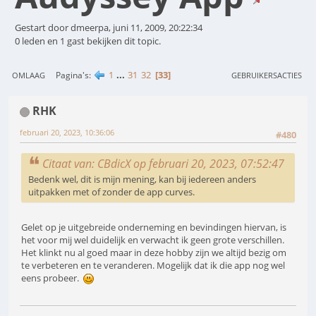
Gestart door dmeerpa, juni 11, 2009, 20:22:34
0 leden en 1 gast bekijken dit topic.
1
...
31
32
33
Pagina's
OMLAAG
GEBRUIKERSACTIES
RHK
februari 20, 2023, 10:36:06
#480
Citaat van: CBdicX op februari 20, 2023, 07:52:47
Bedenk wel, dit is mijn mening, kan bij iedereen anders
uitpakken met of zonder de app curves.
Gelet op je uitgebreide onderneming en bevindingen hiervan, is
het voor mij wel duidelijk en verwacht ik geen grote verschillen.
Het klinkt nu al goed maar in deze hobby zijn we altijd bezig om
te verbeteren en te veranderen. Mogelijk dat ik die app nog wel
eens probeer.