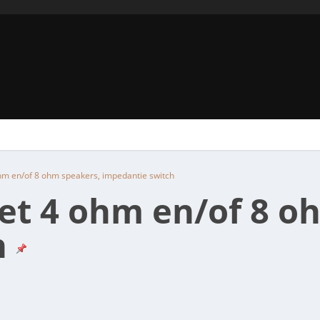
m en/of 8 ohm speakers, impedantie switch
et 4 ohm en/of 8 o
h