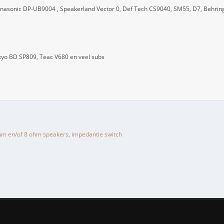
nasonic DP-UB9004 , Speakerland Vector 0, Def Tech CS9040, SM55, D7, Behring
kyo BD SP809, Teac V680 en veel subs
m en/of 8 ohm speakers, impedantie switch