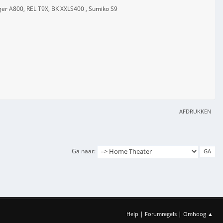
er A800, REL T9X, BK XXLS400 , Sumiko S9
AFDRUKKEN
Ga naar
|
|
Help
Forumregels
Omhoog ▲