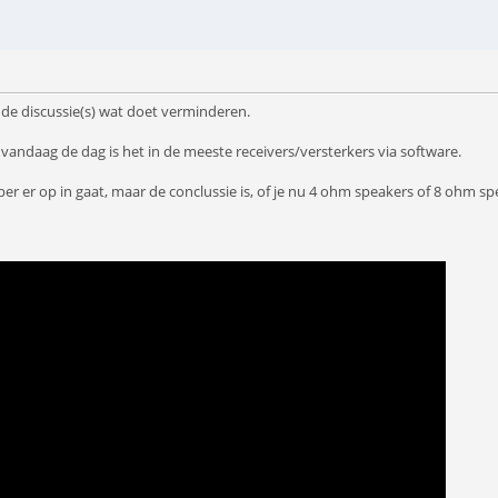
an de discussie(s) wat doet verminderen.
vandaag de dag is het in de meeste receivers/versterkers via software.
er er op in gaat, maar de conclussie is, of je nu 4 ohm speakers of 8 ohm spe