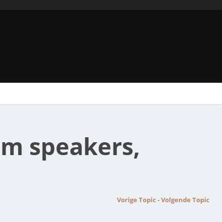
hm speakers,
Vorige Topic
-
Volgende Topic