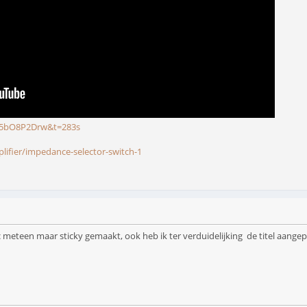
u5bO8P2Drw&t=283s
ifier/impedance-selector-switch-1
c meteen maar sticky gemaakt, ook heb ik ter verduidelijking de titel aange