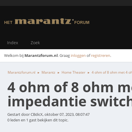
Index
Zoek
Welkom bij
Marantzforum.nl
. Graag
inloggen
of
registreren
.
Marantzforum.nl
Marantz
Home Theater
4 ohm of 8 ohm met 4 oh
►
►
►
4 ohm of 8 ohm m
impedantie switc
Gestart door CBdicX, oktober 07, 2023, 08:07:47
0 leden en 1 gast bekijken dit topic.