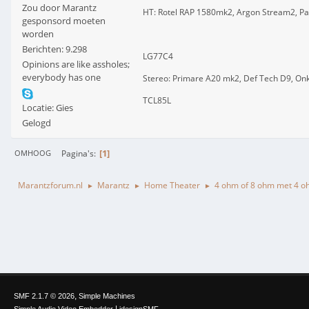
Zou door Marantz
HT: Rotel RAP 1580mk2, Argon Stream2, Pa
gesponsord moeten
worden
Berichten: 9.298
LG77C4
Opinions are like assholes;
everybody has one
Stereo: Primare A20 mk2, Def Tech D9, On
TCL85L
Locatie: Gies
Gelogd
1
Pagina's
OMHOOG
Marantzforum.nl
Marantz
Home Theater
4 ohm of 8 ohm met 4 oh
►
►
►
,
SMF 2.1.7 © 2026
Simple Machines
|
Simple Audio Video Embedder
idesignSMF