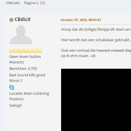
1
Pagina's
OMLAAG
CBdicX
oktober 07, 2023, 08:07:47
Hoop dat dit (lollige) filmpje dit deel v
Hier wordt dan een schakelaar gebruikt, 
Ook een verhaal die heeeeel veeeeel diep
op 8 ohm staan . uit.
Geen leven buiten
Marantz
Berichten: 3.755
Bad sound kills good
Music !!
Locatie: Main Listening
Position
Gelogd