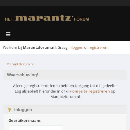
Welkom bij
Marantzforum.nl
. Graag
inloggen
of
registreren
.
Marantzforum.nl
Waarschuwing!
Alleen geregistreerde leden hebben toegang tot dit gedeelte.
Log alsjeblieft hieronder in of klik
om je te registreren
op
Marantzforum.nl
Inloggen
Gebruikersnaam: