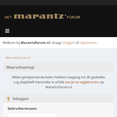
Welkom bij
Marantzforum.nl
. Graag
inloggen
of
registreren
.
Marantzforum.nl
Waarschuwing!
Alleen geregistreerde leden hebben toegang tot dit gedeelte.
Log alsjeblieft hieronder in of klik
om je te registreren
op
Marantzforum.nl
Inloggen
Gebruikersnaam: