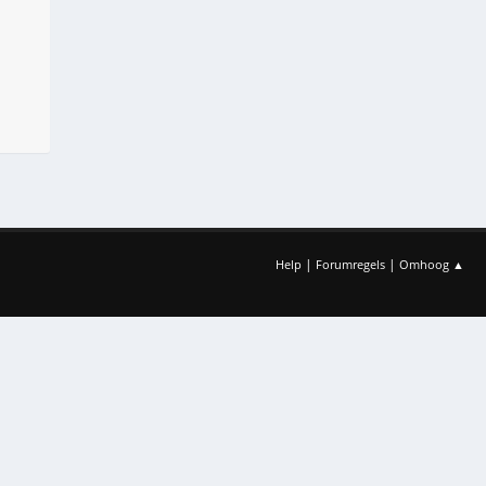
|
|
Help
Forumregels
Omhoog ▲