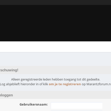
schuwing!
Alleen geregistreerde leden hebben toegang tot dit gedeelte.
Log alsjeblieft hieronder in of klik
om je te registreren
op Marantzforum.n
nloggen
Gebruikersnaam: