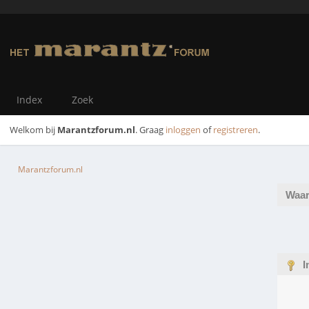
Index
Zoek
Welkom bij
Marantzforum.nl
. Graag
inloggen
of
registreren
.
Marantzforum.nl
Waar
I