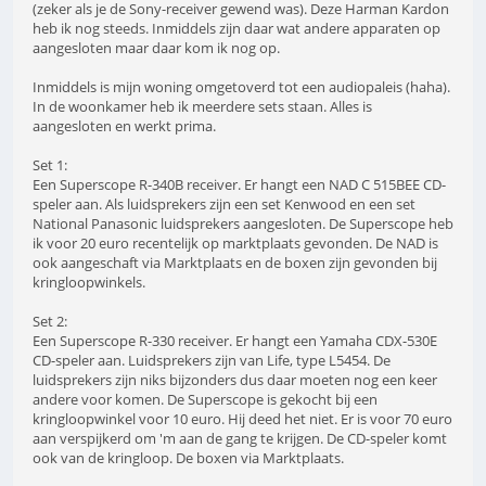
(zeker als je de Sony-receiver gewend was). Deze Harman Kardon
heb ik nog steeds. Inmiddels zijn daar wat andere apparaten op
aangesloten maar daar kom ik nog op.
Inmiddels is mijn woning omgetoverd tot een audiopaleis (haha).
In de woonkamer heb ik meerdere sets staan. Alles is
aangesloten en werkt prima.
Set 1:
Een Superscope R-340B receiver. Er hangt een NAD C 515BEE CD-
speler aan. Als luidsprekers zijn een set Kenwood en een set
National Panasonic luidsprekers aangesloten. De Superscope heb
ik voor 20 euro recentelijk op marktplaats gevonden. De NAD is
ook aangeschaft via Marktplaats en de boxen zijn gevonden bij
kringloopwinkels.
Set 2:
Een Superscope R-330 receiver. Er hangt een Yamaha CDX-530E
CD-speler aan. Luidsprekers zijn van Life, type L5454. De
luidsprekers zijn niks bijzonders dus daar moeten nog een keer
andere voor komen. De Superscope is gekocht bij een
kringloopwinkel voor 10 euro. Hij deed het niet. Er is voor 70 euro
aan verspijkerd om 'm aan de gang te krijgen. De CD-speler komt
ook van de kringloop. De boxen via Marktplaats.