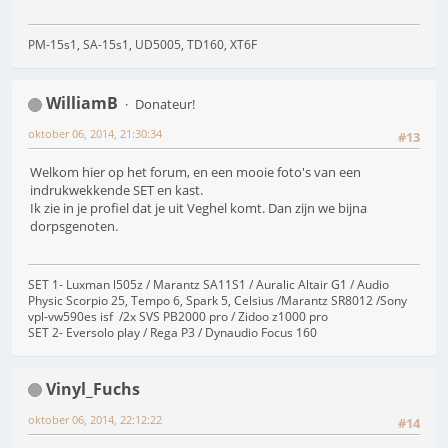
PM-15s1, SA-15s1, UD5005, TD160, XT6F
WilliamB
Donateur!
oktober 06, 2014, 21:30:34
#13
Welkom hier op het forum, en een mooie foto's van een
indrukwekkende SET en kast.
Ik zie in je profiel dat je uit Veghel komt. Dan zijn we bijna
dorpsgenoten.
SET 1- Luxman l505z / Marantz SA11S1 / Auralic Altair G1 / Audio
Physic Scorpio 25, Tempo 6, Spark 5, Celsius /Marantz SR8012 /Sony
vpl-vw590es isf /2x SVS PB2000 pro / Zidoo z1000 pro
SET 2- Eversolo play / Rega P3 / Dynaudio Focus 160
Vinyl_Fuchs
oktober 06, 2014, 22:12:22
#14