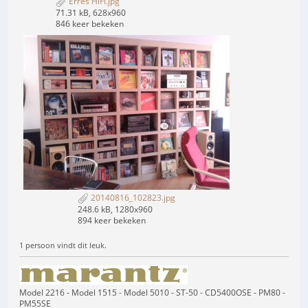
Erres HiFi.jpg
71.31 kB, 628x960
846 keer bekeken
20140816_102823.jpg
248.6 kB, 1280x960
894 keer bekeken
1 persoon vindt dit leuk.
Model 2216 - Model 1515 - Model 5010 - ST-50 - CD5400OSE - PM80 -
PM55SE