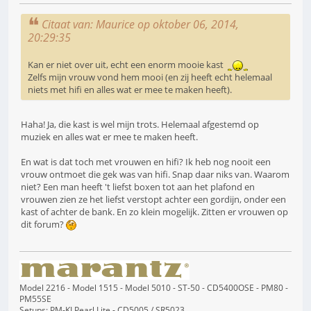
Citaat van: Maurice op oktober 06, 2014,
20:29:35
Kan er niet over uit, echt een enorm mooie kast
Zelfs mijn vrouw vond hem mooi (en zij heeft echt helemaal
niets met hifi en alles wat er mee te maken heeft).
Haha! Ja, die kast is wel mijn trots. Helemaal afgestemd op
muziek en alles wat er mee te maken heeft.
En wat is dat toch met vrouwen en hifi? Ik heb nog nooit een
vrouw ontmoet die gek was van hifi. Snap daar niks van. Waarom
niet? Een man heeft 't liefst boxen tot aan het plafond en
vrouwen zien ze het liefst verstopt achter een gordijn, onder een
kast of achter de bank. En zo klein mogelijk. Zitten er vrouwen op
dit forum?
Model 2216 - Model 1515 - Model 5010 - ST-50 - CD5400OSE - PM80 -
PM55SE
Setups: PM-KI Pearl Lite - CD5005 / SR5023