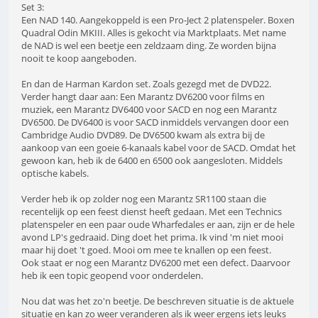
Set 3:
Een NAD 140. Aangekoppeld is een Pro-Ject 2 platenspeler. Boxen
Quadral Odin MKIII. Alles is gekocht via Marktplaats. Met name
de NAD is wel een beetje een zeldzaam ding. Ze worden bijna
nooit te koop aangeboden.
En dan de Harman Kardon set. Zoals gezegd met de DVD22.
Verder hangt daar aan: Een Marantz DV6200 voor films en
muziek, een Marantz DV6400 voor SACD en nog een Marantz
DV6500. De DV6400 is voor SACD inmiddels vervangen door een
Cambridge Audio DVD89. De DV6500 kwam als extra bij de
aankoop van een goeie 6-kanaals kabel voor de SACD. Omdat het
gewoon kan, heb ik de 6400 en 6500 ook aangesloten. Middels
optische kabels.
Verder heb ik op zolder nog een Marantz SR1100 staan die
recentelijk op een feest dienst heeft gedaan. Met een Technics
platenspeler en een paar oude Wharfedales er aan, zijn er de hele
avond LP's gedraaid. Ding doet het prima. Ik vind 'm niet mooi
maar hij doet 't goed. Mooi om mee te knallen op een feest.
Ook staat er nog een Marantz DV6200 met een defect. Daarvoor
heb ik een topic geopend voor onderdelen.
Nou dat was het zo'n beetje. De beschreven situatie is de aktuele
situatie en kan zo weer veranderen als ik weer ergens iets leuks