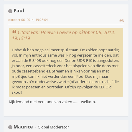
Paul
oktober 06, 2014, 19:25:04
#3
Citaat van: Hoewie Loewie op oktober 06, 2014,
19:15:19
Haha! Ik heb nog veel meer spul staan. De zolder loopt aardig
vol. In mijn enthousiasme was ik nog vergeten te melden, dat
er aan de R-340B ook nog een Denon UDR-F10 is aangesloten.
Ja hoor, een cassettedeck voor het afspelen van die doos met
oude cassettebandjes. Streamen is niks voor mij en met
mp3'tjes kom ik niet verder dan een iPod. Doe mij maar
gewoon zo'n ouderwetse zwarte (of andere kleuren) schijf die
ik moet poetsen en borstelen. Of zijn opvolger de CD. Old
skool!
Kijk iemand met verstand van zaken ....... welkom.
Maurice
Global Moderator