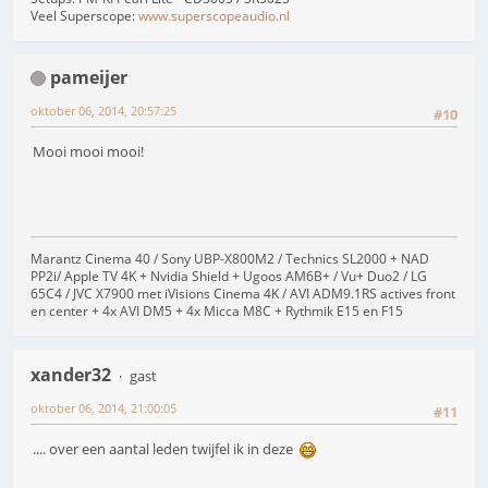
Veel Superscope:
www.superscopeaudio.nl
pameijer
oktober 06, 2014, 20:57:25
#10
Mooi mooi mooi!
Marantz Cinema 40 / Sony UBP-X800M2 / Technics SL2000 + NAD
PP2i/ Apple TV 4K + Nvidia Shield + Ugoos AM6B+ / Vu+ Duo2 / LG
65C4 / JVC X7900 met iVisions Cinema 4K / AVI ADM9.1RS actives front
en center + 4x AVI DM5 + 4x Micca M8C + Rythmik E15 en F15
xander32
gast
oktober 06, 2014, 21:00:05
#11
.... over een aantal leden twijfel ik in deze