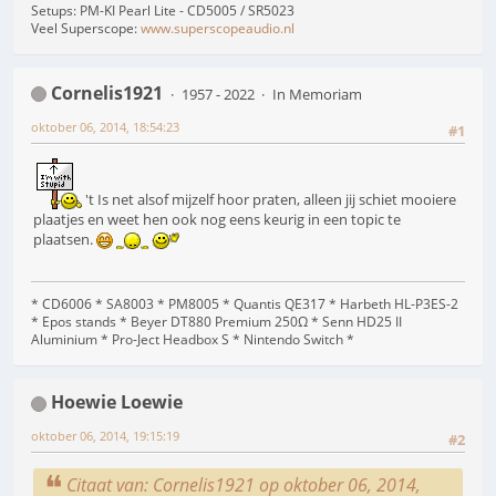
Setups: PM-KI Pearl Lite - CD5005 / SR5023
Veel Superscope:
www.superscopeaudio.nl
Cornelis1921
1957 - 2022
In Memoriam
oktober 06, 2014, 18:54:23
#1
't Is net alsof mijzelf hoor praten, alleen jij schiet mooiere
plaatjes en weet hen ook nog eens keurig in een topic te
plaatsen.
* CD6006 * SA8003 * PM8005 * Quantis QE317 * Harbeth HL-P3ES-2
* Epos stands * Beyer DT880 Premium 250Ω * Senn HD25 II
Aluminium * Pro-Ject Headbox S * Nintendo Switch *
Hoewie Loewie
oktober 06, 2014, 19:15:19
#2
Citaat van: Cornelis1921 op oktober 06, 2014,