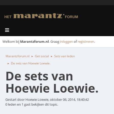
Welkom bij
Marantzforum.nl
. Graag
inloggen
of
registreren
.
Marantzforum.nl
Get social
Sets van leden
►
►
De sets van Hoewie Loewie.
►
De sets van
Hoewie Loewie.
Gestart door Hoewie Loewie, oktober 06, 2014, 18:40:42
0 leden en 1 gast bekijken dit topic.