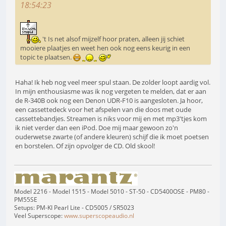
18:54:23
't Is net alsof mijzelf hoor praten, alleen jij schiet
mooiere plaatjes en weet hen ook nog eens keurig in een
topic te plaatsen.
Haha! Ik heb nog veel meer spul staan. De zolder loopt aardig vol.
In mijn enthousiasme was ik nog vergeten te melden, dat er aan
de R-340B ook nog een Denon UDR-F10 is aangesloten. Ja hoor,
een cassettedeck voor het afspelen van die doos met oude
cassettebandjes. Streamen is niks voor mij en met mp3'tjes kom
ik niet verder dan een iPod. Doe mij maar gewoon zo'n
ouderwetse zwarte (of andere kleuren) schijf die ik moet poetsen
en borstelen. Of zijn opvolger de CD. Old skool!
Model 2216 - Model 1515 - Model 5010 - ST-50 - CD5400OSE - PM80 -
PM55SE
Setups: PM-KI Pearl Lite - CD5005 / SR5023
Veel Superscope:
www.superscopeaudio.nl