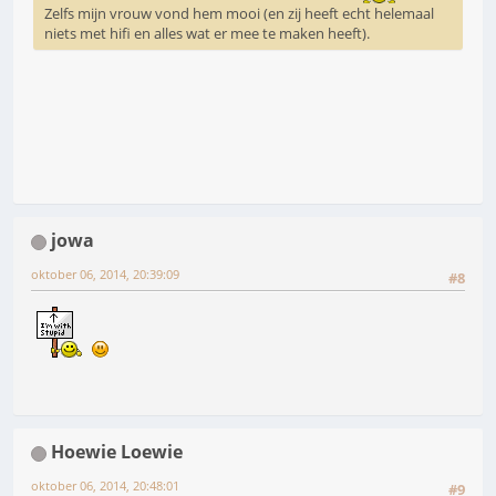
Zelfs mijn vrouw vond hem mooi (en zij heeft echt helemaal
niets met hifi en alles wat er mee te maken heeft).
jowa
oktober 06, 2014, 20:39:09
#8
Hoewie Loewie
oktober 06, 2014, 20:48:01
#9