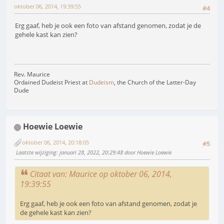
oktober 06, 2014, 19:39:55
#4
Erg gaaf, heb je ook een foto van afstand genomen, zodat je de
gehele kast kan zien?
Rev. Maurice
Ordained Dudeist Priest at
Dudeism
, the Church of the Latter-Day
Dude
Hoewie Loewie
oktober 06, 2014, 20:18:05
#5
Laatste wijziging
: januari 28, 2022, 20:29:48 door Hoewie Loewie
Citaat van: Maurice op oktober 06, 2014,
19:39:55
Erg gaaf, heb je ook een foto van afstand genomen, zodat je
de gehele kast kan zien?