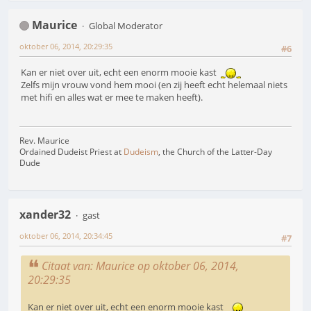
Maurice
Global Moderator
oktober 06, 2014, 20:29:35
#6
Kan er niet over uit, echt een enorm mooie kast
Zelfs mijn vrouw vond hem mooi (en zij heeft echt helemaal niets
met hifi en alles wat er mee te maken heeft).
Rev. Maurice
Ordained Dudeist Priest at
Dudeism
, the Church of the Latter-Day
Dude
xander32
gast
oktober 06, 2014, 20:34:45
#7
Citaat van: Maurice op oktober 06, 2014,
20:29:35
Kan er niet over uit, echt een enorm mooie kast