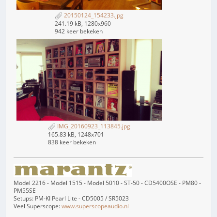
20150124_154233.jpg
241.19 kB, 1280x960
942 keer bekeken
IMG_20160923_113845.jpg
165.83 kB, 1248x701
838 keer bekeken
Model 2216 - Model 1515 - Model 5010 - ST-50 - CD5400OSE - PM80 -
PM55SE
Setups: PM-KI Pearl Lite - CD5005 / SR5023
Veel Superscope:
www.superscopeaudio.nl