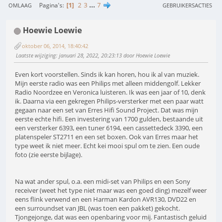
1
2
3
...
7
Pagina's
OMLAAG
GEBRUIKERSACTIES
Hoewie Loewie
oktober 06, 2014, 18:40:42
Laatste wijziging
: januari 28, 2022, 20:23:13 door Hoewie Loewie
Even kort voorstellen. Sinds ik kan horen, hou ik al van muziek.
Mijn eerste radio was een Philips met alleen middengolf. Lekker
Radio Noordzee en Veronica luisteren. Ik was een jaar of 10, denk
ik. Daarna via een gekregen Philips-versterker met een paar watt
gegaan naar een set van Erres Hifi Sound Project. Dat was mijn
eerste echte hifi. Een investering van 1700 gulden, bestaande uit
een versterker 6393, een tuner 6194, een cassettedeck 3390, een
platenspeler ST2711 en een set boxen. Ook van Erres maar het
type weet ik niet meer. Echt kei mooi spul om te zien. Een oude
foto (zie eerste bijlage).
Na wat ander spul, o.a. een midi-set van Philips en een Sony
receiver (weet het type niet maar was een goed ding) mezelf weer
eens flink verwend en een Harman Kardon AVR130, DVD22 en
een surroundset van JBL (was toen een pakket) gekocht.
Tjongejonge, dat was een openbaring voor mij. Fantastisch geluid