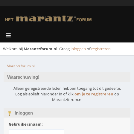
Welkom bij
Marantzforum.nl
. Graag
inloggen
of
registreren
.
Marantzforum.nl
Waarschuwing!
Alleen geregistreerde leden hebben toegang tot dit gedeelte.
Log alsjeblieft hieronder in of klik
om je te registreren
op
Marantzforum.nl
Inloggen
Gebruikersnaam: