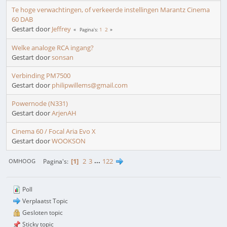
Te hoge verwachtingen, of verkeerde instellingen Marantz Cinema
60 DAB
Gestart door
Jeffrey
1
2
Pagina's
Welke analoge RCA ingang?
Gestart door
sonsan
Verbinding PM7500
Gestart door
philipwillems@gmail.com
Powernode (N331)
Gestart door
ArjenAH
Cinema 60 / Focal Aria Evo X
Gestart door
WOOKSON
1
2
3
...
122
Pagina's
OMHOOG
Poll
Verplaatst Topic
Gesloten topic
Sticky topic