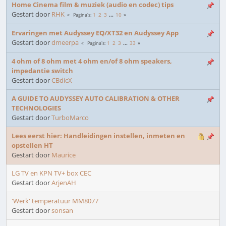
Home Cinema film & muziek (audio en codec) tips
Gestart door
RHK
1
2
3
...
10
Pagina's
Ervaringen met Audyssey EQ/XT32 en Audyssey App
Gestart door
dmeerpa
1
2
3
...
33
Pagina's
4 ohm of 8 ohm met 4 ohm en/of 8 ohm speakers,
impedantie switch
Gestart door
CBdicX
A GUIDE TO AUDYSSEY AUTO CALIBRATION & OTHER
TECHNOLOGIES
Gestart door
TurboMarco
Lees eerst hier: Handleidingen instellen, inmeten en
opstellen HT
Gestart door
Maurice
LG TV en KPN TV+ box CEC
Gestart door
ArjenAH
'Werk' temperatuur MM8077
Gestart door
sonsan