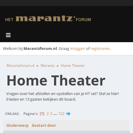
Welkom bij
Marantzforum.nl
. Graag
inloggen
of
registreren
.
Marantzforum.nl
Marantz
Home Theater
►
►
Home Theater
Vragen over het afstellen en opstellen van je HT set? Stel ze hier!
0 leden en 13 gasten bekijken dit board.
1
2
3
...
122
Pagina's
OMLAAG
Onderwerp
/
Gestart door