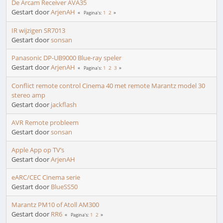
De Arcam Receiver AVA35
Gestart door
ArjenAH
1
2
Pagina's
IR wijzigen SR7013
Gestart door
sonsan
Panasonic DP-UB9000 Blue-ray speler
Gestart door
ArjenAH
1
2
3
Pagina's
Conflict remote control Cinema 40 met remote Marantz model 30
stereo amp
Gestart door
jackflash
AVR Remote probleem
Gestart door
sonsan
Apple App op TV’s
Gestart door
ArjenAH
eARC/CEC Cinema serie
Gestart door
BlueSS50
Marantz PM10 of Atoll AM300
Gestart door
RR6
1
2
Pagina's