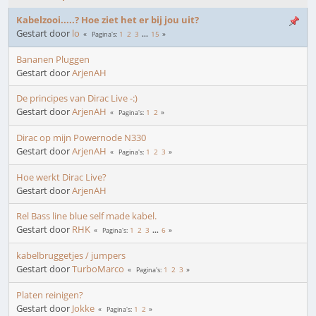
Kabelzooi.....? Hoe ziet het er bij jou uit?
Gestart door
lo
1
2
3
...
15
Pagina's
Bananen Pluggen
Gestart door
ArjenAH
De principes van Dirac Live -:)
Gestart door
ArjenAH
1
2
Pagina's
Dirac op mijn Powernode N330
Gestart door
ArjenAH
1
2
3
Pagina's
Hoe werkt Dirac Live?
Gestart door
ArjenAH
Rel Bass line blue self made kabel.
Gestart door
RHK
1
2
3
...
6
Pagina's
kabelbruggetjes / jumpers
Gestart door
TurboMarco
1
2
3
Pagina's
Platen reinigen?
Gestart door
Jokke
1
2
Pagina's