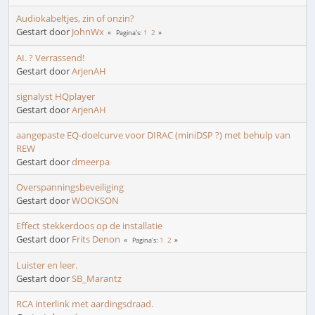
Audiokabeltjes, zin of onzin?
Gestart door
JohnWx
1
2
Pagina's
AI. ? Verrassend!
Gestart door
ArjenAH
signalyst HQplayer
Gestart door
ArjenAH
aangepaste EQ-doelcurve voor DIRAC (miniDSP ?) met behulp van
REW
Gestart door
dmeerpa
Overspanningsbeveiliging
Gestart door
WOOKSON
Effect stekkerdoos op de installatie
Gestart door
Frits Denon
1
2
Pagina's
Luister en leer.
Gestart door
SB_Marantz
RCA interlink met aardingsdraad.