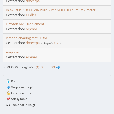
Gestart door
dmeerpa
In-akustik LS-8005 AIR Pure Silver 61.000,00 euro 2x 2 meter
Gestart door
CBdicX
Ortofon M2 Blue element
Gestart door
ArjenAH
Iemand ervaring met DIRAC ?
Gestart door
dmeerpa
1
2
Pagina's
Amp switch
Gestart door
ArjenAH
1
2
3
...
23
Pagina's
OMHOOG
Poll
Verplaatst Topic
Gesloten topic
Sticky topic
Topic dat je volgt