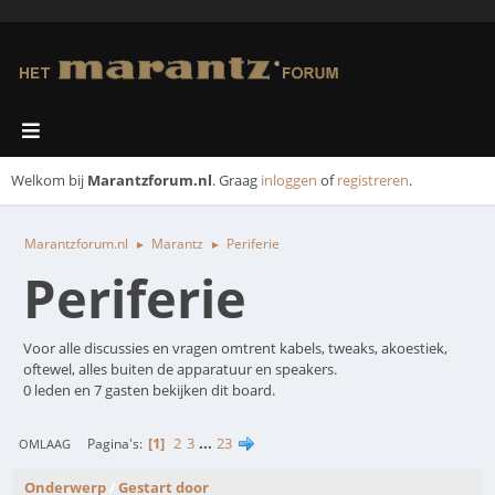
Welkom bij
Marantzforum.nl
. Graag
inloggen
of
registreren
.
Marantzforum.nl
Marantz
Periferie
►
►
Periferie
Voor alle discussies en vragen omtrent kabels, tweaks, akoestiek,
oftewel, alles buiten de apparatuur en speakers.
0 leden en 7 gasten bekijken dit board.
1
2
3
...
23
Pagina's
OMLAAG
Onderwerp
/
Gestart door