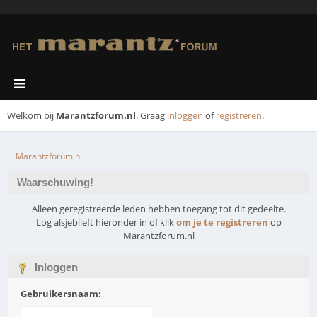
Welkom bij
Marantzforum.nl
. Graag
inloggen
of
registreren
.
Marantzforum.nl
Waarschuwing!
Alleen geregistreerde leden hebben toegang tot dit gedeelte.
Log alsjeblieft hieronder in of klik
om je te registreren
op
Marantzforum.nl
Inloggen
Gebruikersnaam: