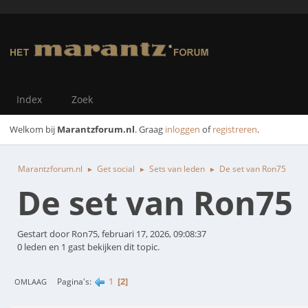
Index
Zoek
Welkom bij
Marantzforum.nl
. Graag
inloggen
of
registreren
.
Marantzforum.nl
Get social
Sets van leden
De set van Ron75
►
►
►
De set van Ron75
Gestart door Ron75, februari 17, 2026, 09:08:37
0 leden en 1 gast bekijken dit topic.
1
2
Pagina's
OMLAAG