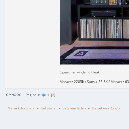
3 personen vinden dit leuk.
Marantz 2285b / Sansui SE-8X / Marantz 63
1
2
Pagina's
OMHOOG
Marantzforum.nl
Get social
Sets van leden
De set van Ron75
►
►
►