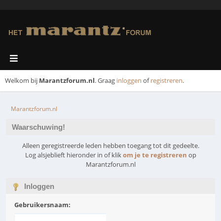
Welkom bij
Marantzforum.nl
. Graag
inloggen
of
registreren
.
Marantzforum.nl
Waarschuwing!
Alleen geregistreerde leden hebben toegang tot dit gedeelte.
Log alsjeblieft hieronder in of klik
om je te registreren
op
Marantzforum.nl
Inloggen
Gebruikersnaam: