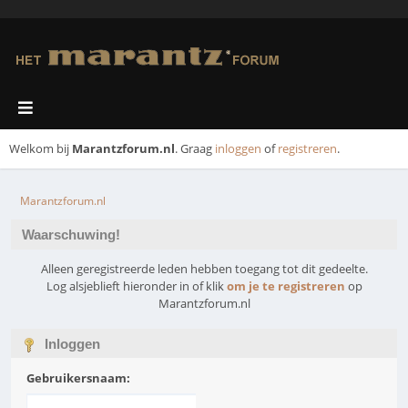
Welkom bij
Marantzforum.nl
. Graag
inloggen
of
registreren
.
Marantzforum.nl
Waarschuwing!
Alleen geregistreerde leden hebben toegang tot dit gedeelte.
Log alsjeblieft hieronder in of klik
om je te registreren
op
Marantzforum.nl
Inloggen
Gebruikersnaam: