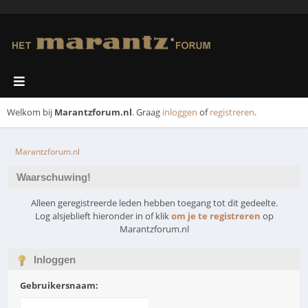
Welkom bij
Marantzforum.nl
. Graag
inloggen
of
registreren
.
Marantzforum.nl
Waarschuwing!
Alleen geregistreerde leden hebben toegang tot dit gedeelte.
Log alsjeblieft hieronder in of klik
om je te registreren
op
Marantzforum.nl
Inloggen
Gebruikersnaam: