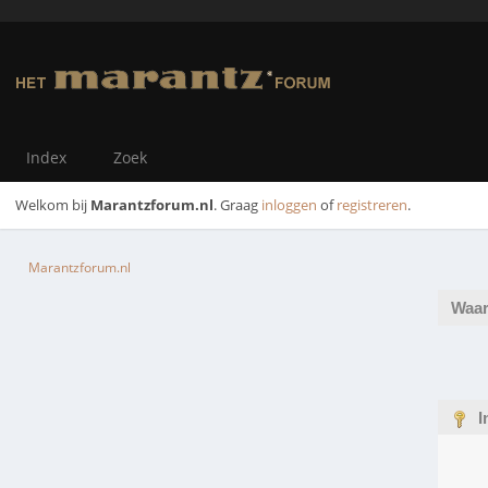
Index
Zoek
Welkom bij
Marantzforum.nl
. Graag
inloggen
of
registreren
.
Marantzforum.nl
Waar
I