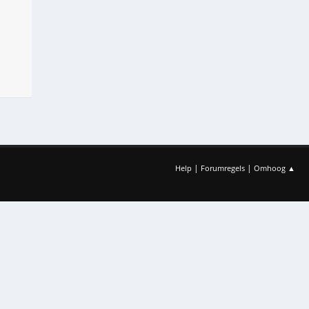
|
|
Help
Forumregels
Omhoog ▲