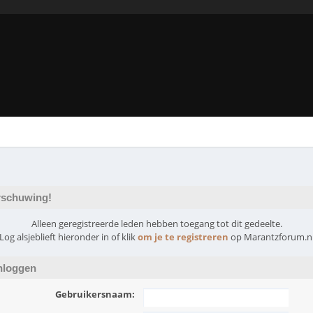
schuwing!
Alleen geregistreerde leden hebben toegang tot dit gedeelte.
Log alsjeblieft hieronder in of klik
om je te registreren
op Marantzforum.n
nloggen
Gebruikersnaam: