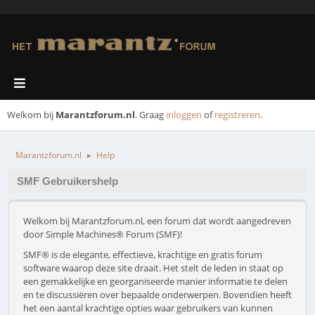
Welkom bij
Marantzforum.nl
. Graag
inloggen
of
registreren
.
Marantzforum.nl
Help
►
SMF Gebruikershelp
Welkom bij Marantzforum.nl, een forum dat wordt aangedreven
door Simple Machines® Forum (SMF)!
SMF® is de elegante, effectieve, krachtige en gratis forum
software waarop deze site draait. Het stelt de leden in staat op
een gemakkelijke en georganiseerde manier informatie te delen
en te discussiëren over bepaalde onderwerpen. Bovendien heeft
het een aantal krachtige opties waar gebruikers van kunnen