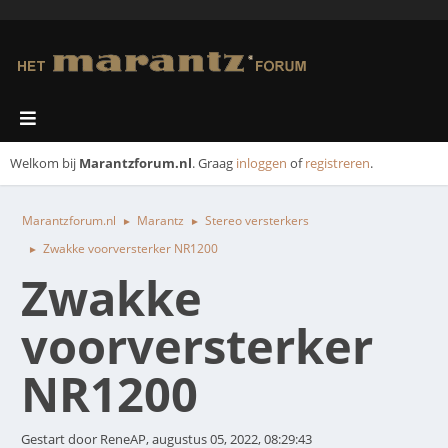
Welkom bij
Marantzforum.nl
. Graag
inloggen
of
registreren
.
Marantzforum.nl
Marantz
Stereo versterkers
►
►
Zwakke voorversterker NR1200
►
Zwakke
voorversterker
NR1200
Gestart door ReneAP, augustus 05, 2022, 08:29:43