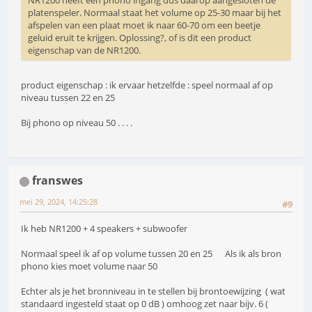
NR1200 heeft een phono ingang dus daarop aangesloten de
platenspeler. Normaal staat het volume op 25-30 maar bij het
afspelen van een plaat moet ik naar 60-70 om een beetje
geluid eruit te krijgen. Oplossing?, of is dit een product
eigenschap van de NR1200.
product eigenschap : ik ervaar hetzelfde : speel normaal af op
niveau tussen 22 en 25
Bij phono op niveau 50 . . . .
franswes
mei 29, 2024, 14:25:28
#9
Ik heb NR1200 + 4 speakers + subwoofer
Normaal speel ik af op volume tussen 20 en 25 Als ik als bron
phono kies moet volume naar 50
Echter als je het bronniveau in te stellen bij brontoewijzing ( wat
standaard ingesteld staat op 0 dB ) omhoog zet naar bijv. 6 (