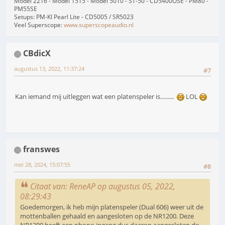
Model 2216 - Model 1515 - Model 5010 - ST-50 - CD5400OSE - PM80 -
PM55SE
Setups: PM-KI Pearl Lite - CD5005 / SR5023
Veel Superscope:
www.superscopeaudio.nl
CBdicX
augustus 13, 2022, 11:37:24
#7
Kan iemand mij uitleggen wat een platenspeler is.........
LOL
franswes
mei 28, 2024, 15:07:55
#8
Citaat van: ReneAP op augustus 05, 2022,
08:29:43
Goedemorgen, ik heb mijn platenspeler (Dual 606) weer uit de
mottenballen gehaald en aangesloten op de NR1200. Deze