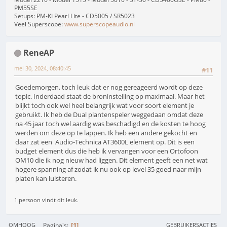
PM55SE
Setups: PM-KI Pearl Lite - CD5005 / SR5023
Veel Superscope:
www.superscopeaudio.nl
ReneAP
mei 30, 2024, 08:40:45
#11
Goedemorgen, toch leuk dat er nog gereageerd wordt op deze
topic. Inderdaad staat de broninstelling op maximaal. Maar het
blijkt toch ook wel heel belangrijk wat voor soort element je
gebruikt. Ik heb de Dual plantenspeler weggedaan omdat deze
na 45 jaar toch wel aardig was beschadigd en de kosten te hoog
werden om deze op te lappen. Ik heb een andere gekocht en
daar zat een Audio-Technica AT3600L element op. Dit is een
budget element dus die heb ik vervangen voor een Ortofoon
OM10 die ik nog nieuw had liggen. Dit element geeft een net wat
hogere spanning af zodat ik nu ook op level 35 goed naar mijn
platen kan luisteren.
1 persoon vindt dit leuk.
1
Pagina's
OMHOOG
GEBRUIKERSACTIES