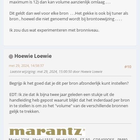
maximum is 12) dan kan volume aanzienlijk omlaag . . .
Dit geldt dan wel voor elke bron . . .Het gekke is ook bij tuner als
bron , hoewel die niet genoemd wordt bij brontoewijzing . . . .
Ik zou dus wat experimenteren met bronniveau.
Hoewie Loewie
mei 29, 2024, 14:58:37
#10
Laatste wijziging
: mei 29, 2024, 15:00:50 door Hoewie Loewie
Begrijp ik het goed dat je dit per bron afzonderlijk kunt instellen?
EDT: Ik zie dat ik bijna twee jaar geleden een stukje uit de
handleiding heb gepost waaruit blijkt dat het inderdaad per bron
in te stellen is om zo het "volume" van de verschillende bronnen
gelijk te trekken.
Model 2216 - Model 1515 - Model 5010 - ST-50 - CD5400OSE - PM80 -