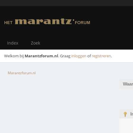
Index
Zoek
Welkom bij
Marantzforum.nl
. Graag
inloggen
of
registreren
.
Marantzforum.nl
Waar
I