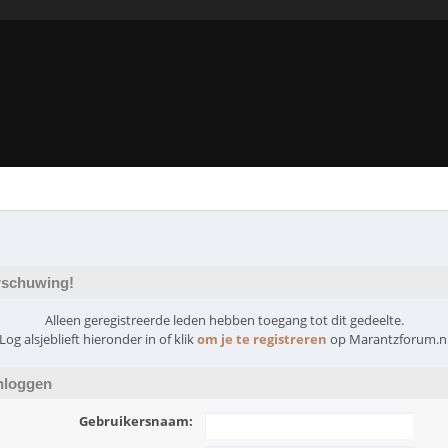
schuwing!
Alleen geregistreerde leden hebben toegang tot dit gedeelte.
Log alsjeblieft hieronder in of klik
om je te registreren
op Marantzforum.n
nloggen
Gebruikersnaam: