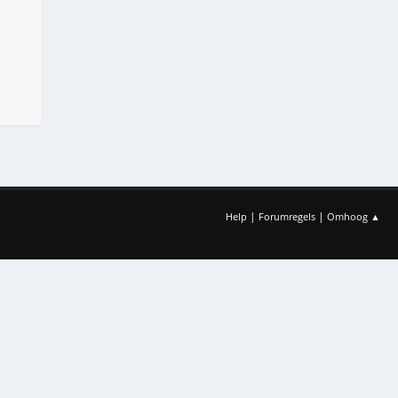
|
|
Help
Forumregels
Omhoog ▲