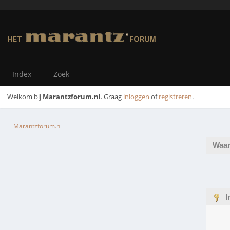
Index
Zoek
Welkom bij
Marantzforum.nl
. Graag
inloggen
of
registreren
.
Marantzforum.nl
Waar
I