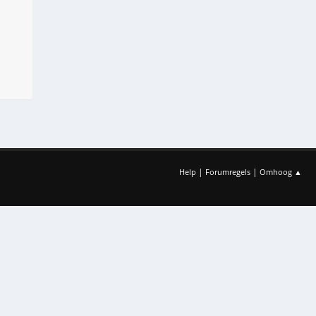
|
|
Help
Forumregels
Omhoog ▲