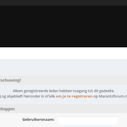
schuwing!
Alleen geregistreerde leden hebben toegang tot dit gedeelte.
Log alsjeblieft hieronder in of klik
om je te registreren
op Marantzforum.n
nloggen
Gebruikersnaam: